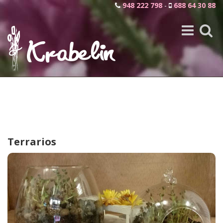
948 222 798
-
688 64 30 88
Toggle
Toggle
navigation
search
Terrarios