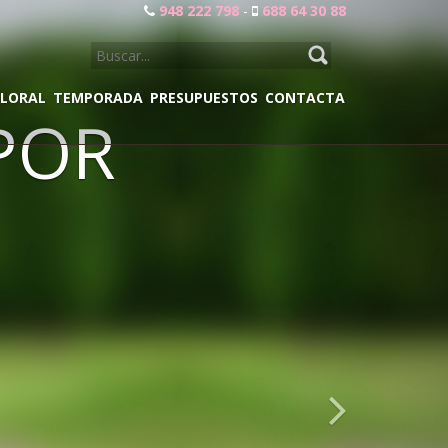
948 222 798
-
688 64 30 88
SEARCH
FOR:
FLORAL
TEMPORADA
PRESUPUESTOS
CONTACTA
OR