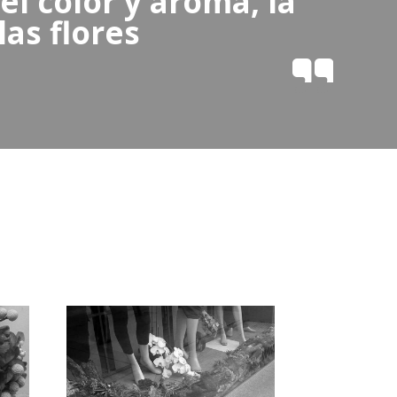
el color y aroma, la
las flores