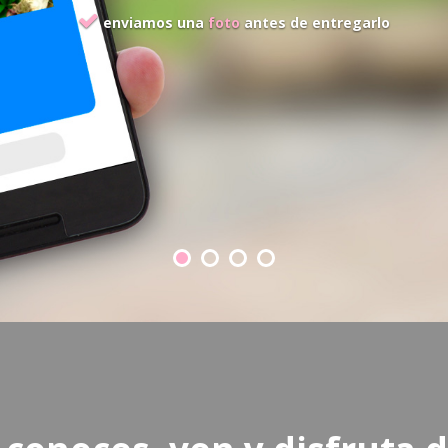
enviamos una
foto
antes de entregarlo