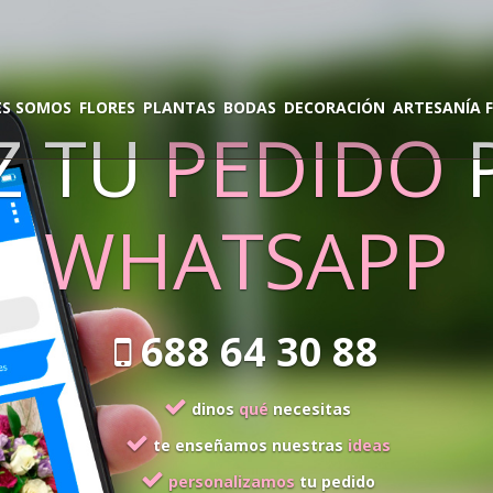
ES SOMOS
FLORES
PLANTAS
BODAS
DECORACIÓN
ARTESANÍA 
 TU
PEDIDO
P
WHATSAPP
688 64 30 88
dinos
qué
necesitas
te enseñamos nuestras
ideas
personalizamos
tu pedido