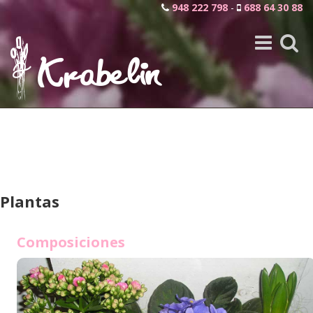
948 222 798
-
688 64 30 88
Toggle
Toggle
navigation
search
Plantas
Composiciones